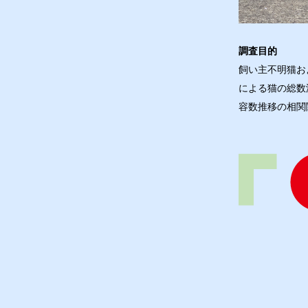
調査目的
飼い主不明猫お
による猫の総数
容数推移の相関